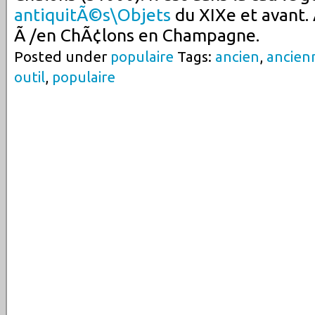
antiquitÃ©s\Objets
du XIXe et avant. 
Ã /en ChÃ¢lons en Champagne.
Posted under
populaire
Tags:
ancien
,
ancien
outil
,
populaire