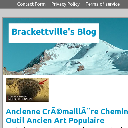
Contact Form
Privacy Policy
Terms of service
Brackettville's Blog
Ancienne CrÃ©maillÃ¨re Chemi
Outil Ancien Art Populaire