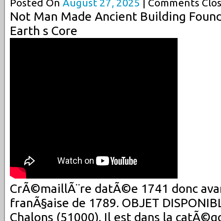
Posted On
August 27, 2025
| Comments Clos
Not Man Made Ancient Building Found
Earth s Core
CrÃ©maillÃ¨re datÃ©e 1741 donc avan
franÃ§aise de 1789. OBJET DISPONIB
Chalons (51000). Il est dans la catÃ©go